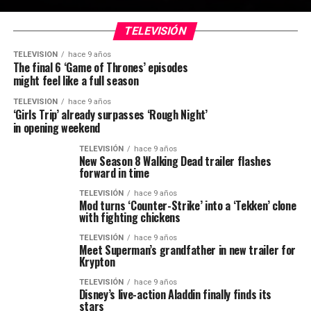
TELEVISIÓN
TELEVISIÓN
hace 9 años
The final 6 ‘Game of Thrones’ episodes
might feel like a full season
TELEVISIÓN
hace 9 años
‘Girls Trip’ already surpasses ‘Rough Night’
in opening weekend
TELEVISIÓN
hace 9 años
New Season 8 Walking Dead trailer flashes
forward in time
TELEVISIÓN
hace 9 años
Mod turns ‘Counter-Strike’ into a ‘Tekken’ clone
with fighting chickens
TELEVISIÓN
hace 9 años
Meet Superman’s grandfather in new trailer for
Krypton
TELEVISIÓN
hace 9 años
Disney’s live-action Aladdin finally finds its
stars