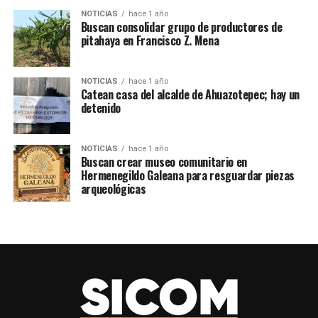
municipal, cuando ha logrado enviarla a Monterrey —
NOTICIAS
hace 1 año
Buscan consolidar grupo de productores de
descontando gastos de traslado, empaque y selección—
pitahaya en Francisco Z. Mena
el precio por kilo llega a los 80 pesos. En contraste, el
precio de la naranja varía entre 7 y 20 pesos por kilo,
dependiendo de la temporada y las condiciones del
NOTICIAS
hace 1 año
Catean casa del alcalde de Ahuazotepec; hay un
mercado.
detenido
TEMAS RELACIONADOS
#FREANCISCO Z. MENA
#PITAHAYA
NOTICIAS
hace 1 año
Buscan crear museo comunitario en
Hermenegildo Galeana para resguardar piezas
SIGUE CON
Incendio forestal en límites de Chilchotla y Quimixtlán
arqueológicas
registra 90% de control
NO TE PIERDAS
Catean casa del alcalde de Ahuazotepec; hay un
detenido