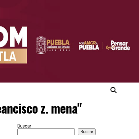
eancisco z. mena"
Buscar
Buscar