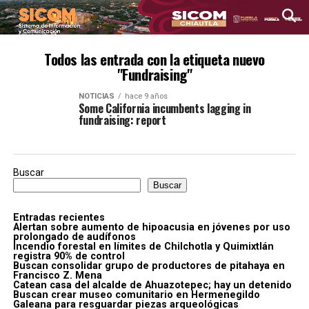
Todos las entrada con la etiqueta nuevo
"Fundraising"
NOTICIAS
hace 9 años
Some California incumbents lagging in
fundraising: report
Buscar
Buscar
Entradas recientes
Alertan sobre aumento de hipoacusia en jóvenes por uso
prolongado de audífonos
Incendio forestal en límites de Chilchotla y Quimixtlán
registra 90% de control
Buscan consolidar grupo de productores de pitahaya en
Francisco Z. Mena
Catean casa del alcalde de Ahuazotepec; hay un detenido
Buscan crear museo comunitario en Hermenegildo
Galeana para resguardar piezas arqueológicas