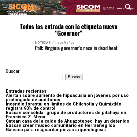
Todos las entrada con la etiqueta nuevo
"Governor"
NOTICIAS
hace 9 años
Poll: Virginia governor’s race in dead heat
Buscar
Buscar
Entradas recientes
Alertan sobre aumento de hipoacusia en jóvenes por uso
prolongado de audífonos
Incendio forestal en límites de Chilchotla y Quimixtlán
registra 90% de control
Buscan consolidar grupo de productores de pitahaya en
Francisco Z. Mena
Catean casa del alcalde de Ahuazotepec; hay un detenido
Buscan crear museo comunitario en Hermenegildo
Galeana para resguardar piezas arqueológicas