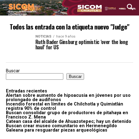
Todos las entrada con la etiqueta nuevo "Judge"
NOTICIAS
hace 9 años
Ruth Bader Ginsburg optimistic ‘over the long
haul’ for US
Buscar
Buscar
Entradas recientes
Alertan sobre aumento de hipoacusia en jóvenes por uso
prolongado de audífonos
Incendio forestal en límites de Chilchotla y Quimixtlán
registra 90% de control
Buscan consolidar grupo de productores de pitahaya en
Francisco Z. Mena
Catean casa del alcalde de Ahuazotepec; hay un detenido
Buscan crear museo comunitario en Hermenegildo
Galeana para resguardar piezas arqueológicas