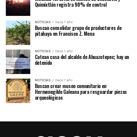
Quimixtlán registra 90% de control
por cubrir para completar el pago a la empresa
encargada de la fundición.
NOTICIAS
hace 1 año
Sin embargo, se mantiene como meta instalar la nueva
Buscan consolidar grupo de productores de
pitahaya en Francisco Z. Mena
campana el próximo 24 de junio, fecha significativa para
la comunidad.
NOTICIAS
hace 1 año
La realización de esta campana representa un esfuerzo
Catean casa del alcalde de Ahuazotepec; hay un
conjunto entre la parroquia y los fieles, quienes han
detenido
mostrado su entusiasmo y apoyo para devolver a su
templo un símbolo tan importante de identidad y
NOTICIAS
hace 1 año
tradición.
Buscan crear museo comunitario en
Hermenegildo Galeana para resguardar piezas
arqueológicas
Cabe mencionar que la campana antigua fue bajada
debido a que tenía problemas en su sujeción y había
riesgo para los feligreses.
TEMAS RELACIONADOS